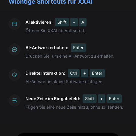
Wichtige Shortcuts für XXAI
AI aktivieren:
Shift
+
A
Öffnen Sie XXAI überall sofort.
AI-Antwort erhalten:
Enter
Drücken Sie, um eine AI-Antwort zu erhalten.
Direkte Interaktion:
Ctrl
+
Enter
AI-Antwort in aktive Software einfügen.
Neue Zeile im Eingabefeld:
Shift
+
Enter
Fügen Sie eine neue Zeile hinzu, ohne zu senden.