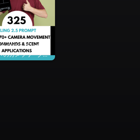
g 2.5 プロンプトガイ
0+のカメラワーク指
ーン応用、コストゼ
画級動画を制作