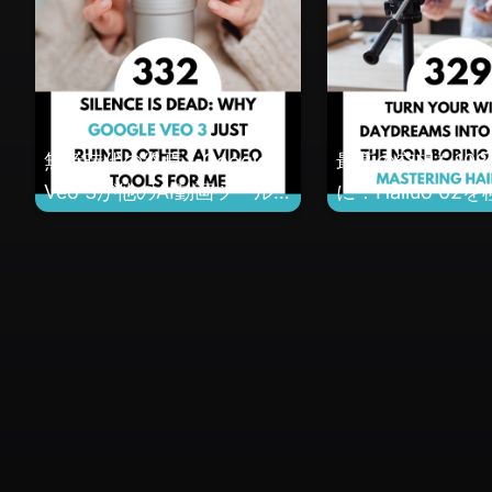
無音時代の終焉：Google
最高の空想を108
Veo 3が他のAI動画ツール
に：Hailuo 0
を過去のものにした理由
しないガイド