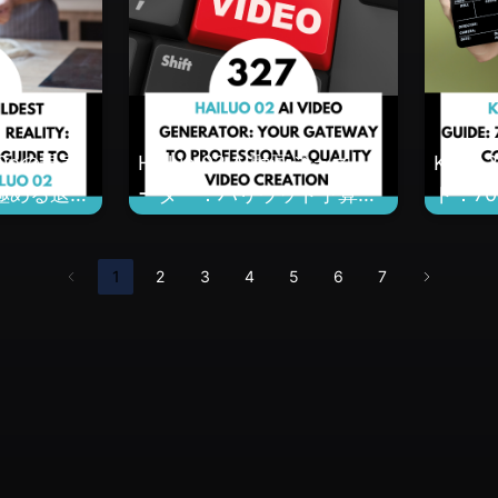
0pの現実
Hailuo 02 AI動画ジェネレ
Klin
2を極める退屈
ーター：ハリウッド予算不
ド：7
要のプロ品質動画制作への
示とシ
ゲートウェイ
ロで映
1
2
3
4
5
6
7