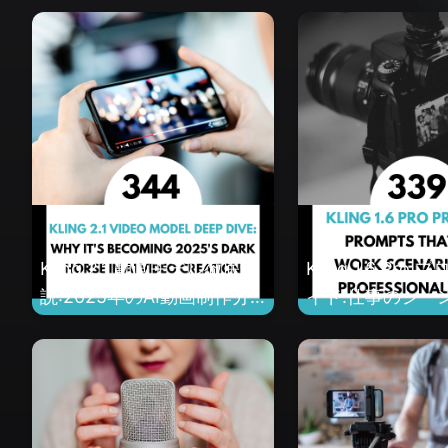
Kling 2.1 動画モデル徹底解
Kling 1.6 Pro
説:2025年のAI動画制作分
イド:仕事のシー
野におけるダークホースと
ェッショナルな
なる理由
る12のプロンプ