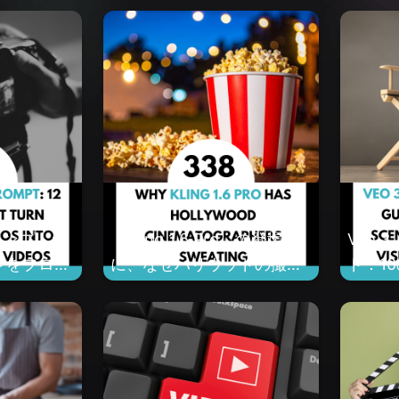
 プロンプトガ
「Kling 1.6 Pro」の登場
Veo 
ンをプロフ
に、なぜハリウッドの撮影
ド：1
動画に変え
監督たちは冷や汗をかいて
像・音
ト
いるのか？