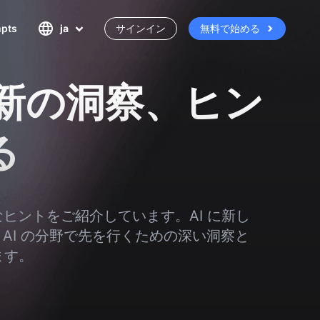
pts
ja
サインイン
無料で始める
る最新の洞察、ヒン
る
なヒントをご紹介しています。AI に新し
I の分野で先を行くための深い洞察と
ます。